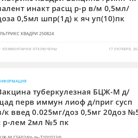
ЛИОФ
валент инакт расщ р-р в/м 0,5мл/
Д/
ПР
Р-
доза 0,5мл шпр(1д) к яч уп(10)пк
Р
П/
К
0.5МЛ1Д
ЛЬТРИКС КВАДРИ 250824
АМП(10)
ПК
К
КОММЕНТАРИИ
ОТКЛЮЧЕНЫ
17 ОКТЯБРЯ, 20
ЗАПИСИ
УЛЬТРИКС
КВАДРИ
ВАКЦИНА
ГРИПП
4Х
ВАЛЕНТ
ИНАКТ
НФОРМАЦИЯ
РАСЩ
Р-
Вакцина туберкулезная БЦЖ-М д/
Р
В/
щад перв иммун лиоф д/приг сусп
М
0,5МЛ/
ДОЗА
в/к введ 0.025мг/доз 0,5мг 20доз №
0,5МЛ
ШПР(1Д)
с р-лем 2мл №5 пк
К
ЯЧ
УП(10)ПК
ЦЖ-М С56024(р-ль-Т1010224)