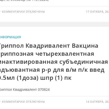
К
КОММЕНТАРИИ
ОТКЛЮЧЕНЫ
17 ОКТЯБРЯ, 20
ЗАПИСИ
ВАКЦИНА
ТУБЕРКУЛЕЗНАЯ
БЦЖ-
М
Д/
ЩАД
ПЕРВ
НФОРМАЦИЯ
ИММУН
ЛИОФ
Гриппол Квадривалент Вакцина
Д/
ПРИГ
гриппозная четырехвалентная
СУСП
В/
К
инактивированная субъединичная
ВВЕД
0.025МГ/
адъювантная р-р для в/м п/к введ
ДОЗ
0,5МГ
20ДОЗ
0.5мл (1доза) шпр (1) пк
№5
С
Р-
ЛЕМ
риппол Квадривалент 070824
2МЛ
№5
ПК
К
КОММЕНТАРИИ
ОТКЛЮЧЕНЫ
14 ОКТЯБРЯ, 20
ЗАПИСИ
ГРИППОЛ