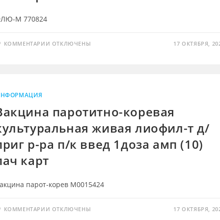
ЛЮ-М 770824
К
КОММЕНТАРИИ
ОТКЛЮЧЕНЫ
17 ОКТЯБРЯ, 20
ЗАПИСИ
ФЛЮ-
М
(ВАКЦИНА
ГРИППОЗНАЯ
ИНАКТИРОВАННАЯ
РАСЩЕПЛЕННАЯ)
Р-
НФОРМАЦИЯ
Р
ДЛЯ
Вакцина паротитно-коревая
В/
М
культуральная живая лиофил-т д/
ВВЕД
0,5МЛ
1ДОЗА
приг р-ра п/к введ 1доза амп (10)
АМП
(10)
пач карт
ПАЧ
КАРТ
акцина парот-корев М0015424
К
КОММЕНТАРИИ
ОТКЛЮЧЕНЫ
17 ОКТЯБРЯ, 20
ЗАПИСИ