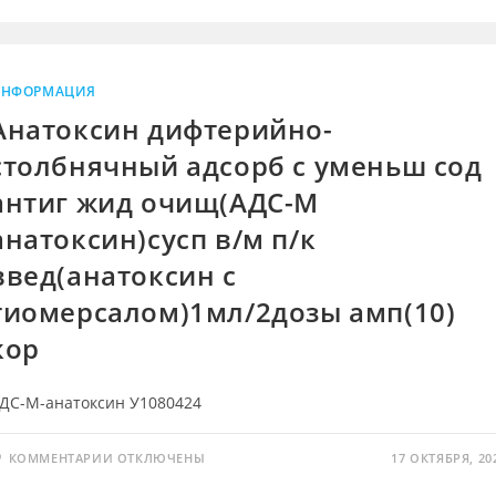
ВАКЦИНА
ПАРОТИТНО-
КОРЕВАЯ
КУЛЬТУРАЛЬНАЯ
ЖИВАЯ
ЛИОФИЛ-
Т
НФОРМАЦИЯ
Д/
ПРИГ
Анатоксин дифтерийно-
Р-
РА
столбнячный адсорб с уменьш сод
П/
К
ВВЕД
антиг жид очищ(АДС-М
1ДОЗА
АМП
анатоксин)сусп в/м п/к
(10)
ПАЧ
КАРТ
введ(анатоксин с
тиомерсалом)1мл/2дозы амп(10)
кор
ДС-М-анатоксин У1080424
К
КОММЕНТАРИИ
ОТКЛЮЧЕНЫ
17 ОКТЯБРЯ, 20
ЗАПИСИ
АНАТОКСИН