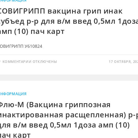
НФОРМАЦИЯ
ДЛЯ
В/
СОВИГРИПП вакцина грип инак
М
ВВЕД
субъед р-р для в/м введ 0,5мл 1доз
0,5МЛ
1ДОЗА
АМП
амп (10) пач карт
(10)
ПАЧ
КАРТ
ОВИГРИПП У610824
К
КОММЕНТАРИИ
ОТКЛЮЧЕНЫ
17 ОКТЯБРЯ, 20
ЗАПИСИ
СОВИГРИПП
ВАКЦИНА
ГРИП
ИНАК
СУБЪЕД
Р-
Р
НФОРМАЦИЯ
ДЛЯ
В/
Флю-М (Вакцина гриппозная
М
ВВЕД
инактированная расщепленная) р-
0,5МЛ
1ДОЗА
АМП
для в/м введ 0,5мл 1доза амп (10)
(10)
ПАЧ
пач карт
КАРТ