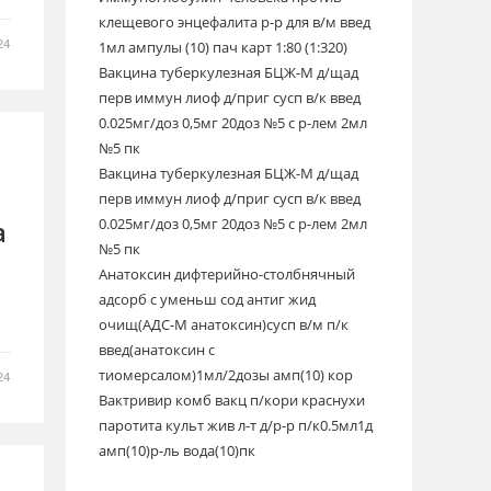
клещевого энцефалита р-р для в/м введ
24
1мл ампулы (10) пач карт 1:80 (1:320)
Вакцина туберкулезная БЦЖ-М д/щад
перв иммун лиоф д/приг сусп в/к введ
0.025мг/доз 0,5мг 20доз №5 с р-лем 2мл
№5 пк
Вакцина туберкулезная БЦЖ-М д/щад
перв иммун лиоф д/приг сусп в/к введ
а
0.025мг/доз 0,5мг 20доз №5 с р-лем 2мл
№5 пк
Анатоксин дифтерийно-столбнячный
адсорб с уменьш сод антиг жид
очищ(АДС-М анатоксин)сусп в/м п/к
введ(анатоксин с
тиомерсалом)1мл/2дозы амп(10) кор
24
Вактривир комб вакц п/кори краснухи
паротита культ жив л-т д/р-р п/к0.5мл1д
амп(10)р-ль вода(10)пк