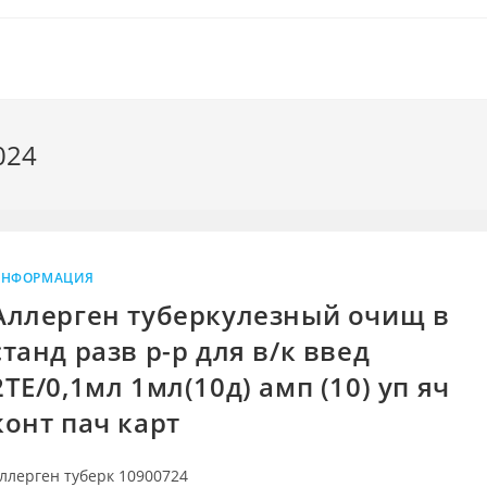
024
НФОРМАЦИЯ
Аллерген туберкулезный очищ в
станд разв р-р для в/к введ
2ТЕ/0,1мл 1мл(10д) амп (10) уп яч
конт пач карт
ллерген туберк 10900724