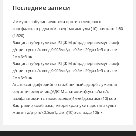
Последние записи
Иммуноглобулин человека против клещевого
энцефалита р-р для в/м введ 1мл ампулы (10) пач карт 1:80
(1:320)
Вакцина туберкулезная БЦЖ-М д/щад перв иммун лиоф
д/приг сусп в/к введ 0.025мг/доз 0,5мг 20доз №5 с р-лем
2мл №5 пк
Вакцина туберкулезная БЦЖ-М д/щад перв иммун лиоф
д/приг сусп в/к введ 0.025мг/доз 0,5мг 20доз №5 с р-лем
2мл №5 пк
Анатоксин дифтерийно-столбнячный адсорб с уменьш
сод антиг жид очищ(АДС-М анатоксин)сусп в/м п/к
введ(анатоксин с тиомерсалом)1мл/2дозы амп(10) кор
Вактривир комб вакц п/кори краснухи паротита культ
жив л-т д/р-р п/к0.5мл1д амп(10)р-ль вода(10)пк