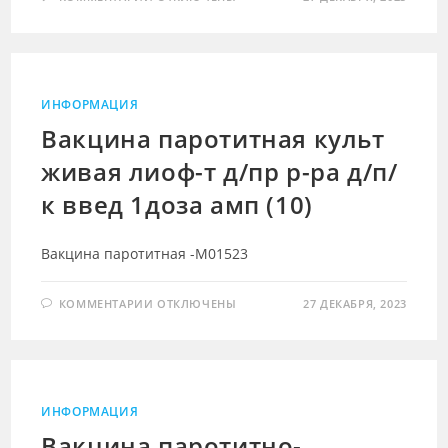
ЗАПИСИ
ВАКТРИВИР
КОМБ
ВАКЦ
ПРОТИВ
КОРИ
КРАСНУХИ
И
ИНФОРМАЦИЯ
ПАРОТИТА
КУЛЬТ
Вакцина паротитная культ
ЖИВ
ЛИОФ
живая лиоф-т д/пр р-ра д/п/
Д/
ПР
Р-
к введ 1доза амп (10)
Р
П/
К
0.5МЛ1Д
Вакцина паротитная -М01523
АМП(10)
К
КОММЕНТАРИИ
ОТКЛЮЧЕНЫ
27 ДЕКАБРЯ, 2023
ЗАПИСИ
ВАКЦИНА
ПАРОТИТНАЯ
КУЛЬТ
ЖИВАЯ
ЛИОФ-
Т
Д/
ИНФОРМАЦИЯ
ПР
Р-
Вакцина паротитно-
РА