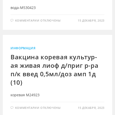
ШПР(1)
вода-М530423
К
КОММЕНТАРИИ
ОТКЛЮЧЕНЫ
15 ДЕКАБРЯ, 2023
ЗАПИСИ
ВОДА
ДЛЯ
ИНЪЕКЦИЙ
Р-
ЛЬ
Д/
ПРИГ
ИНФОРМАЦИЯ
ЛЕК
ФОРМ
Вакцина коревая культур-
Д/
ИН
ая живая лиоф д/приг р-ра
1МЛ
АМП
(10)
п/к введ 0,5мл/доз амп 1д
(10)
коревая М24923
К
КОММЕНТАРИИ
ОТКЛЮЧЕНЫ
15 ДЕКАБРЯ, 2023
ЗАПИСИ
ВАКЦИНА