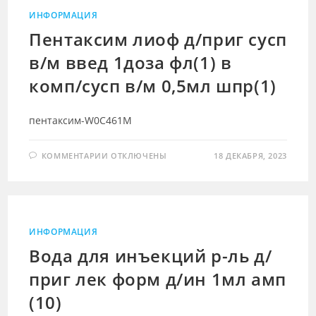
В/
М
ИНФОРМАЦИЯ
ВВЕД
1ДОЗА
Пентаксим лиоф д/приг сусп
ФЛ(1)
В
в/м введ 1доза фл(1) в
КОМП/
СУСП
В/
комп/сусп в/м 0,5мл шпр(1)
М
0,5МЛ
ШПР(1)
пентаксим-W0C461M
К
КОММЕНТАРИИ
ОТКЛЮЧЕНЫ
18 ДЕКАБРЯ, 2023
ЗАПИСИ
ПЕНТАКСИМ
ЛИОФ
Д/
ПРИГ
СУСП
В/
М
ИНФОРМАЦИЯ
ВВЕД
1ДОЗА
Вода для инъекций р-ль д/
ФЛ(1)
В
приг лек форм д/ин 1мл амп
КОМП/
СУСП
В/
(10)
М
0,5МЛ