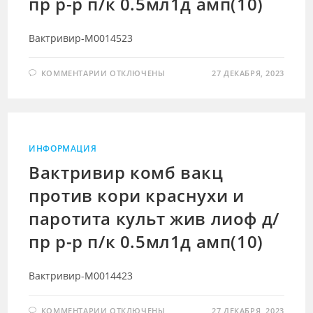
пр р-р п/к 0.5мл1д амп(10)
Вактривир-М0014523
К
КОММЕНТАРИИ
ОТКЛЮЧЕНЫ
27 ДЕКАБРЯ, 2023
ЗАПИСИ
ВАКТРИВИР
КОМБ
ВАКЦ
ПРОТИВ
КОРИ
КРАСНУХИ
И
ИНФОРМАЦИЯ
ПАРОТИТА
КУЛЬТ
Вактривир комб вакц
ЖИВ
ЛИОФ
против кори краснухи и
Д/
ПР
Р-
паротита культ жив лиоф д/
Р
П/
К
пр р-р п/к 0.5мл1д амп(10)
0.5МЛ1Д
АМП(10)
Вактривир-М0014423
К
КОММЕНТАРИИ
ОТКЛЮЧЕНЫ
27 ДЕКАБРЯ, 2023