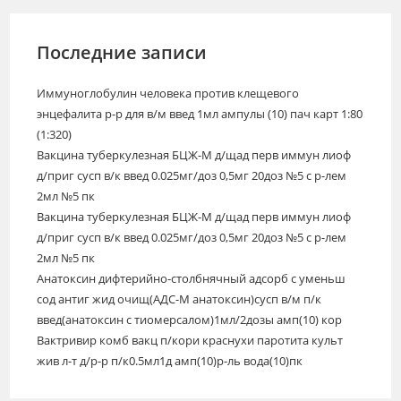
Последние записи
Иммуноглобулин человека против клещевого
энцефалита р-р для в/м введ 1мл ампулы (10) пач карт 1:80
(1:320)
Вакцина туберкулезная БЦЖ-М д/щад перв иммун лиоф
д/приг сусп в/к введ 0.025мг/доз 0,5мг 20доз №5 с р-лем
2мл №5 пк
Вакцина туберкулезная БЦЖ-М д/щад перв иммун лиоф
д/приг сусп в/к введ 0.025мг/доз 0,5мг 20доз №5 с р-лем
2мл №5 пк
Анатоксин дифтерийно-столбнячный адсорб с уменьш
сод антиг жид очищ(АДС-М анатоксин)сусп в/м п/к
введ(анатоксин с тиомерсалом)1мл/2дозы амп(10) кор
Вактривир комб вакц п/кори краснухи паротита культ
жив л-т д/р-р п/к0.5мл1д амп(10)р-ль вода(10)пк