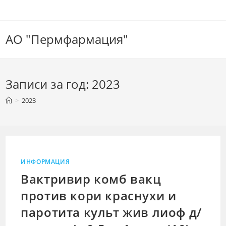
Перейти
к
содержимому
АО "Пермфармация"
Записи за год: 2023
>
2023
ИНФОРМАЦИЯ
Вактривир комб вакц
против кори краснухи и
паротита культ жив лиоф д/