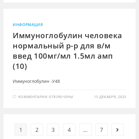
КОРЕВАЯ
КУЛЬТУР-
АЯ
ЖИВАЯ
ЛИОФ
Д/
ИНФОРМАЦИЯ
ПРИГ
Р-
Иммуноглобулин человека
РА
П/
нормальный р-р для в/м
К
ВВЕД
0,5МЛ/
введ 100мг/мл 1.5мл амп
ДОЗ
АМП
1Д
(10)
(10)
Иммуноглобулин -У48
К
КОММЕНТАРИИ
ОТКЛЮЧЕНЫ
15 ДЕКАБРЯ, 2023
ЗАПИСИ
ИММУНОГЛОБУЛИН
ЧЕЛОВЕКА
НОРМАЛЬНЫЙ
Р-
Р
ДЛЯ
В/
1
2
3
4
…
7
Перейти 
М
ВВЕД