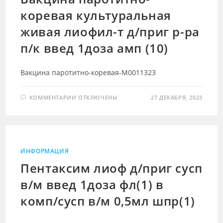
Д/
коревая культуральная
П/
К
ВВЕД
живая лиофил-т д/приг р-ра
1ДОЗА
АМП
(10)
п/к введ 1доза амп (10)
Вакцина паротитно-коревая-М0011323
К
КОММЕНТАРИИ
ОТКЛЮЧЕНЫ
27 ДЕКАБРЯ, 2023
ЗАПИСИ
ВАКЦИНА
ПАРОТИТНО-
КОРЕВАЯ
КУЛЬТУРАЛЬНАЯ
ЖИВАЯ
ЛИОФИЛ-
Т
ИНФОРМАЦИЯ
Д/
ПРИГ
Пентаксим лиоф д/приг сусп
Р-
РА
в/м введ 1доза фл(1) в
П/
К
ВВЕД
комп/сусп в/м 0,5мл шпр(1)
1ДОЗА
АМП
(10)