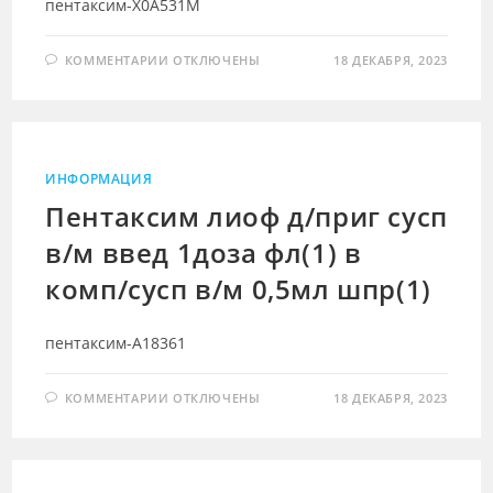
пентаксим-X0A531M
К
КОММЕНТАРИИ
ОТКЛЮЧЕНЫ
18 ДЕКАБРЯ, 2023
ЗАПИСИ
ПЕНТАКСИМ
ЛИОФ
Д/
ПРИГ
СУСП
В/
М
ИНФОРМАЦИЯ
ВВЕД
1ДОЗА
Пентаксим лиоф д/приг сусп
ФЛ(1)
В
в/м введ 1доза фл(1) в
КОМП/
СУСП
В/
комп/сусп в/м 0,5мл шпр(1)
М
0,5МЛ
ШПР(1)
пентаксим-A18361
К
КОММЕНТАРИИ
ОТКЛЮЧЕНЫ
18 ДЕКАБРЯ, 2023
ЗАПИСИ
ПЕНТАКСИМ
ЛИОФ
Д/
ПРИГ
СУСП