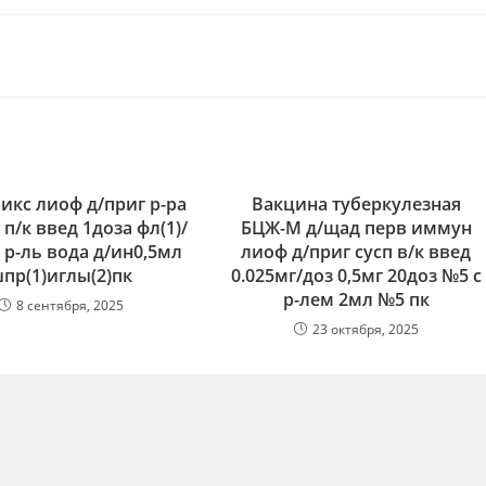
аписи:
икс лиоф д/приг р-ра
Вакцина туберкулезная
 п/к введ 1доза фл(1)/
БЦЖ-М д/щад перв иммун
 р-ль вода д/ин0,5мл
лиоф д/приг сусп в/к введ
пр(1)иглы(2)пк
0.025мг/доз 0,5мг 20доз №5 с
р-лем 2мл №5 пк
8 сентября, 2025
23 октября, 2025