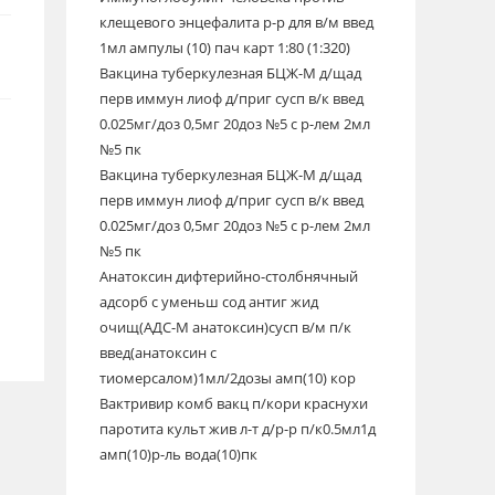
клещевого энцефалита р-р для в/м введ
1мл ампулы (10) пач карт 1:80 (1:320)
Вакцина туберкулезная БЦЖ-М д/щад
перв иммун лиоф д/приг сусп в/к введ
0.025мг/доз 0,5мг 20доз №5 с р-лем 2мл
№5 пк
Вакцина туберкулезная БЦЖ-М д/щад
перв иммун лиоф д/приг сусп в/к введ
0.025мг/доз 0,5мг 20доз №5 с р-лем 2мл
№5 пк
Анатоксин дифтерийно-столбнячный
адсорб с уменьш сод антиг жид
очищ(АДС-М анатоксин)сусп в/м п/к
введ(анатоксин с
тиомерсалом)1мл/2дозы амп(10) кор
Вактривир комб вакц п/кори краснухи
паротита культ жив л-т д/р-р п/к0.5мл1д
амп(10)р-ль вода(10)пк