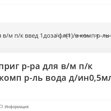
 в/м п/к введ 1доза фл(1)/в комп р-ль
>
2023
>
Сентябрь
>
28
>
Инф
риг р-ра для в/м п/к
 комп р-ль вода д/ин0,5м
убрика
Информация