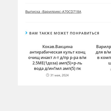
записи:
опубликована:
з
Выписка -Варилрикс-A70CD718A
ВАМ ТАКЖЕ МОЖЕТ ПОНРАВИТЬСЯ
Кокав.Вакцина
Варилр
антирабическая культ конц
для в/м
очищ инакт л-т д/пр р-ра в/м
в комп
2.5МЕ(1доза) амп(5)+р-ль
ш
вода д/ин1мл амп(5) пк
31 мая, 2024