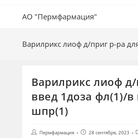
Перейти
к
АО "Пермфармация"
содержимому
Варилрикс лиоф д/приг р-ра для
Варилрикс лиоф д/п
введ 1доза фл(1)/в
шпр(1)
Автор
Запись
Р
Пермфармация
28 сентября, 2023